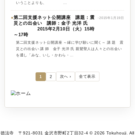
いうことよりも、 ...
第二回支援ネット公開講座 講題：震
●
-2015年1月19日
災との出会い 講師：金子 光洋 氏
2015年2月10日（火）15時
～17時
第二回支援ネット公開講座 ～縁に学び願いに聞く～ 講 題 震
災との出会い 講 師 金子 光洋 氏 親鸞聖人は人々との出会い
を通し「みな、いし・かわら・...
次へ ›
全て表示
1
2
徳法寺 〒921-8031 金沢市野町2丁目32-4 © 2026 Tokuhouji. All