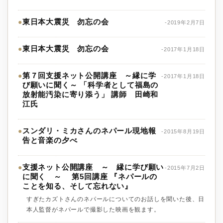
東日本大震災 勿忘の会
●
-2019年2月7日
東日本大震災 勿忘の会
●
-2017年1月18日
第７回支援ネット公開講座 ～縁に学
●
-2017年1月18日
び願いに聞く～ 「科学者として福島の
放射能汚染に寄り添う」 講師 田崎和
江氏
スンダリ・ミカさんのネパール現地報
●
-2015年8月19日
告と音楽の夕べ
支援ネット公開講座 ～ 縁に学び願い
●
-2015年7月2日
に聞く ～ 第5回講座 『ネパールの
ことを知る、そして忘れない』
すぎたカズトさんのネパールについてのお話しを聞いた後、日
本人監督がネパールで撮影した映画を観ます。