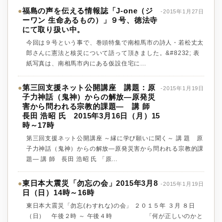
福島の声を伝える情報誌「J-one（ジ
●
-2015年1月27日
ーワン 生命あるもの）」９号、徳法寺
にて取り扱い中。
今回は９号という事で、巻頭特集で南相馬市の詩人・若松丈太
郎さんに憲法と核災について語って頂きました。&#8232; 表
紙写真は、南相馬市内にある仮設住宅に...
第三回支援ネット公開講座 講題：原
●
-2015年1月19日
子力神話（鬼神）からの解放―原発災
害から問われる宗教的課題― 講 師
長田 浩昭 氏 2015年3月16日（月）15
時～17時
第三回支援ネット公開講座 ～縁に学び願いに聞く～ 講 題 原
子力神話（鬼神）からの解放―原発災害から問われる宗教的課
題― 講 師 長田 浩昭 氏 「原...
東日本大震災「勿忘の会」2015年3月8
●
-2015年1月19日
日（日）14時～16時
東日本大震災「勿忘(わすれな)の会」 ２０１５年 ３月 ８日
（日） 午後２時 ～ 午後４時 「何が正しいのかと