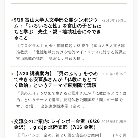
9/18 富山大学人文学部公開シンポジウ
●
-2016年9月3日
ム：「いろいろな性」を富山の子どもた
ちと学ぶ - 先生・親・地域社会に今でき
ること
【プログラム】 司会・問題提起：林 夏生（富山大学人文学部
准教授）「北陸地域における性的マイノリティに対する認識と
富山地域の課題」 講演１：渡辺大輔...
【7/20 講演案内】「男のふり」をやめ
●
-2016年7月15日
て生きる安冨歩さんが「仏教にもとづ
く政治」というテーマで東別院で講演
「男のふり」をやめて生きる安冨歩さんが「仏教にもとづく政
治」というテーマで講演。夏期仏教公開講座「聞」の一環で
す。 会場： 金沢東別院本堂（金沢...
交流会のご案内: レインボー金沢（6/26
●
-2016年5月25日
金沢），gid.jp 北陸支部（7/16 金沢）
【「レインボー金沢」第２０回交流会のご案内】 （４ヶ月