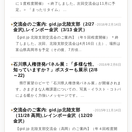
に１度程度開催） ＜終了しました。次回交流会は11月に予
定。＞ 「まったりタイム」 ...
交流会のご案内: gid.jp北陸支部（2/27
●
-2016年2月14日
金沢),レインボー金沢（3/13 金沢）
【gid.jp 北陸支部交流会のご案内】（年５回程度開催） ＊終
了しました。次回、北陸支部交流会は4月16日（土）、場所は
富山県高岡市を予定（その後、7月頃...
石川県人権啓発パネル展：「多様な性、
●
-2016年2月6日
知っていますか？」ポスターも展示 (2/8
～22)
県庁展望ロビーで「石川県人権啓発パネル展」が開催されま
す。さまざまな人権課題についての、写真・イラスト・コトバ
による暖かく力強いメッセージです。 ...
交流会のご案内: gid.jp北陸支部
●
-2015年11月14日
（11/28 高岡),レインボー金沢（12/20
金沢）
【gid.jp 北陸支部交流会（高岡）のご案内】（年４回程度開