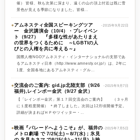
催） 皆様、秋も次第に深まり、遠くの山の頂上付近は既に雪
景色が見える季節になりました。皆様...
アムネスティ全国スピーキングツア
●
-2015年9月22日
ー 金沢講演会（10/4）・プレイベン
ト（9/27） 『多様な性があたりまえ
の世界をつくるために ～LGBTIの人
びとの人権を共に考える～』
国際人権NGOアムネスティ・インターナショナルの支部であ
るアムネスティ日本（http://www.amnesty.or.jp/）は、2年に
1度、全国各地にあるアムネスティ・グル...
交流会のご案内: gid.jp北陸支部（9/26
●
-2015年9月7日
福井),レインボー金沢（9/27 金沢）
【「レインボー金沢」第１７回交流会のご案内】 （３ヶ月
に１度程度開催） ＊終了しました。次回は12月頃開催予定。
詳細が決まればＨＰやツイッター・...
映画『パレードへようこそ』が、福井の
●
-2015年7月5日
メトロ劇場 で 7/25(土)～8/7(水)；氷見
の 氷見キネマ で8/15(土)～31(月) 上映