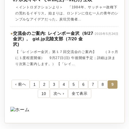
＜イントロダクションより＞ 「1984年、サッチャー政権下
の荒れるイギリス。始まりは、ロンドンに住む一人の青年のシ
ンプルなアイデアだった。炭坑労働者...
交流会のご案内: レインボー金沢（9/27
●
-2015年5月24日
金沢）, gid.jp北陸支部（7/20 金
沢)
【「レインボー金沢」第１７回交流会のご案内】 （３ヶ月
に１度程度開催） 9月27日(日) 午後開催予定；詳細は決ま
り次第ご案内します。） 【「レイ...
‹ 前へ
1
2
3
4
5
6
7
8
9
次へ ›
全て表示
10