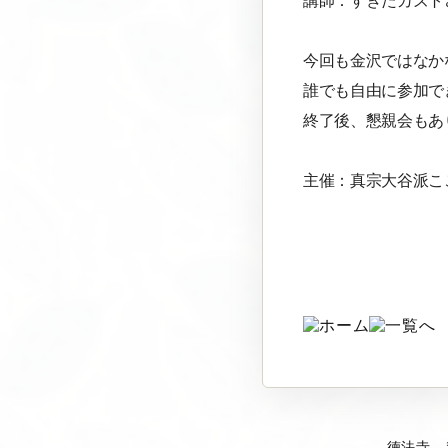
講師：すぎたカズト
今回も金沢ではなか
誰でも自由に参加で
終了後、懇親会もあ
主催：真宗大谷派こ
徳法寺 〒92