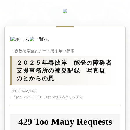
｜春秋彼岸会とアート展｜年中行事
２０２５年春彼岸 能登の障碍者
支援事務所の被災記録 写真展
のとからの風
- 2025年2月4日
↓「pdf」のコントロールはマウス右クリックで