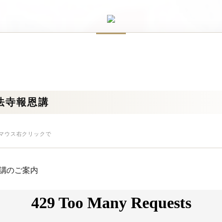
法寺報恩講
はマウス右クリックで
恩講のご案内