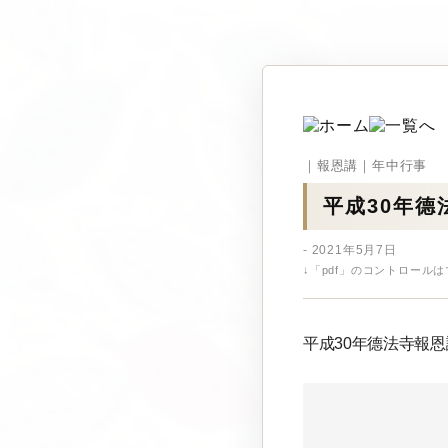
｜報恩講｜年中行事
平成30年德
- 2021年5月7日
↓「pdf」のコントロール
平成30年德法寺報