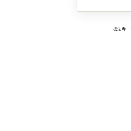
徳法寺 〒92