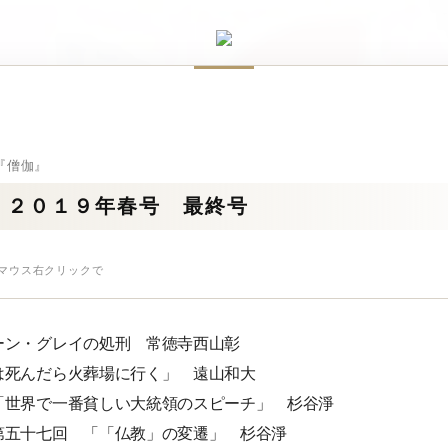
『僧伽』
 ２０１９年春号 最終号
はマウス右クリックで
ーン・グレイの処刑 常徳寺西山彰
は死んだら火葬場に行く」 遠山和大
「世界で一番貧しい大統領のスピーチ」 杉谷淨
第五十七回 「「仏教」の変遷」 杉谷淨