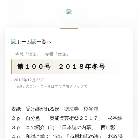
｜寺報『僧伽』｜寺報『僧伽』
第１００号 ２０１８年冬号
- 2017年12月26日
↓「pdf」のコントロールはマウス右クリックで
表紙 受け継がれる形 徳法寺 杉谷淨
２ｐ 自分色 「奥能登芸術祭２０１７」 杉谷紬
３ｐ 本の紹介（1）「日本誌の内幕」 西山彰
４ｐ 和讃に学ぶ（54）「時機相応の法」 杉谷淨