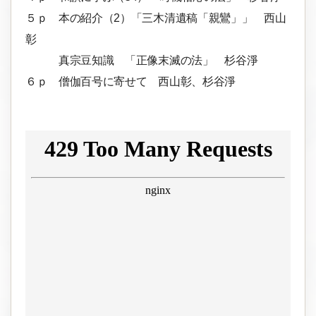
５ｐ 本の紹介（2）「三木清遺稿「親鸞」」 西山
彰
真宗豆知識 「正像末滅の法」 杉谷淨
６ｐ 僧伽百号に寄せて 西山彰、杉谷淨