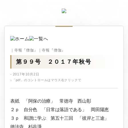
｜寺報『僧伽』｜寺報『僧伽』
第９９号 ２０１７年秋号
- 2017年10月2日
↓「pdf」のコントロールはマウス右クリックで
表紙 「阿保の治療」 常徳寺 西山彰
２ｐ 自分色 「日常は落語である」 岡田陽恵
３ｐ 和讃に学ぶ 第五十三回 「彼岸と三途」
徳法寺 杉谷淨