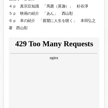
４ｐ 真宗豆知識 「馬鹿（莫迦）」 杉谷淨
５ｐ 映画の紹介 「あん」 西山彰
６ｐ 本の紹介 「親鸞に人生を聴く」 本田弘之
著 西山彰