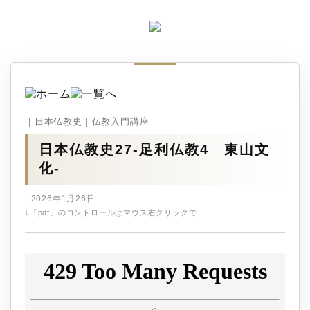
｜日本仏教史｜仏教入門講座
日本仏教史27‐足利仏教4 東山文
化-
- 2026年1月26日
↓「pdf」のコントロールはマウス右クリックで