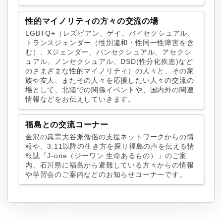
性的マイノリティの方々の交流の場
LGBTQ+（レズビアン、ゲイ、バイセクシュアル、
トランスジェンダー（性別違和・性同一性障害を含
む）、Xジェンダー、パンセクシュアル、アセクシ
ュアル、ノンセクシュアル、DSD(性分化疾患)など
のさまざまな性的マイノリティ）の人々と、その家
族や友人、またその人々を応援したい人々の交流の
場として、北陸での関係イベントや、国内外の関連
情報などをお伝えしていきます。
福島との交流コーナー
金沢の真宗大谷派僧侶の支援ネットワークからの情
報や、3.11以降の生き方を探り福島の声を伝える情
報誌「J-one（ジーワン 生命あるもの）」のご案
内、石川県に福島から避難している方々からの情報
や学習会のご案内などのお知らせコーナーです。