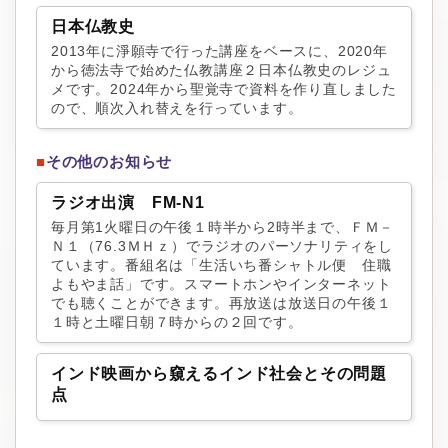
日本仏教史
2013年に淨願寺で行った講座をベースに、2020年
から徳法寺で始めた仏教講座２日本仏教史のレジュ
メです。2024年から聖覚寺で資料を作り直しました
ので、順次入れ替えを行っています。
■
その他のお知らせ
ラジオ出演 FM-N1
毎月第1火曜日の午後１時半から2時半まで、ＦＭ－
Ｎ１（76.3ＭＨｚ）でラジオのパーソナリティをし
ています。番組名は「生活いち番シャトル便 住職
よもやま話」です。スマートホンやインターネット
でも聴くことができます。再放送は放送日の午後１
１時と土曜日朝７時からの２回です。
インド映画から窺えるインド社会とその問題
点