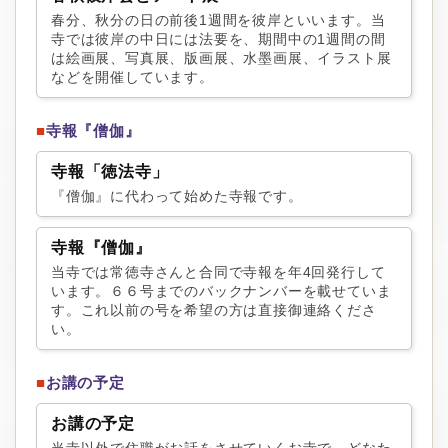
春分、秋分の日の前後1週間を彼岸といいます。当
寺では彼岸の中日には法要を、期間中の1週間の間
は絵画展、写真展、版画展、水墨画展、イラスト展
などを開催しています。
■
寺報『僧伽』
寺報「徳法寺」
『僧伽』に代わって始めた寺報です。
寺報『僧伽』
当寺では常徳寺さんと合同で寺報を年4回発行して
います。６６号までのバックナンバーを載せていま
す。これ以前の号を希望の方は直接御連絡くださ
い。
■
お講の予定
お講の予定
当寺以外で住職がお話をさせていくお寺で、どなた