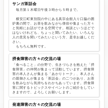
サンガ茶話会
毎月第１木曜日午後３時から５時まで。
横安江町東別院の中にある真宗会館入り口脇の囲
炉裏の間で、お茶を飲みながら僧侶や集まった方々
と気軽にお話ができる空間です。相談というほどで
はないけれども、ちょっと聞いてみたい、いろんな
人の意見を聞いてみたいという方、是非お越しくだ
さい。
もちろん無料です。
摂食障害の方々の交流の場
「食べること」の分野で、生きづらさを抱えた「摂
食障害」の仲間が集まって活動しています。摂食障
害の本人さんが集まる「あかりトーク」、本人さん
の親御さんが集まる「茶話会」の二つがあり、お茶
を飲みながら気持ちをわかちあっています。摂食障
害に関するトピックスやイベントのご紹介をしてい
きますので、よろしくお願いします。
発達障害の方々の交流の場