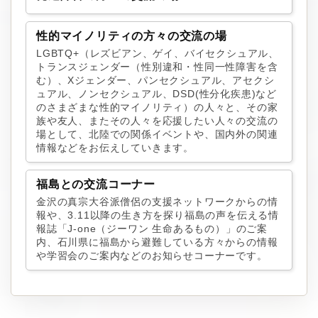
性的マイノリティの方々の交流の場
LGBTQ+（レズビアン、ゲイ、バイセクシュアル、
トランスジェンダー（性別違和・性同一性障害を含
む）、Xジェンダー、パンセクシュアル、アセクシ
ュアル、ノンセクシュアル、DSD(性分化疾患)など
のさまざまな性的マイノリティ）の人々と、その家
族や友人、またその人々を応援したい人々の交流の
場として、北陸での関係イベントや、国内外の関連
情報などをお伝えしていきます。
福島との交流コーナー
金沢の真宗大谷派僧侶の支援ネットワークからの情
報や、3.11以降の生き方を探り福島の声を伝える情
報誌「J-one（ジーワン 生命あるもの）」のご案
内、石川県に福島から避難している方々からの情報
や学習会のご案内などのお知らせコーナーです。