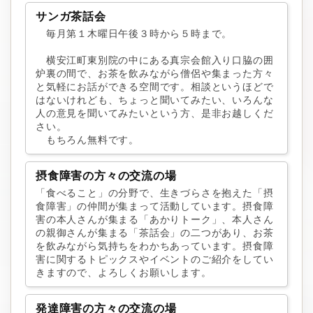
サンガ茶話会
毎月第１木曜日午後３時から５時まで。
横安江町東別院の中にある真宗会館入り口脇の囲
炉裏の間で、お茶を飲みながら僧侶や集まった方々
と気軽にお話ができる空間です。相談というほどで
はないけれども、ちょっと聞いてみたい、いろんな
人の意見を聞いてみたいという方、是非お越しくだ
さい。
もちろん無料です。
摂食障害の方々の交流の場
「食べること」の分野で、生きづらさを抱えた「摂
食障害」の仲間が集まって活動しています。摂食障
害の本人さんが集まる「あかりトーク」、本人さん
の親御さんが集まる「茶話会」の二つがあり、お茶
を飲みながら気持ちをわかちあっています。摂食障
害に関するトピックスやイベントのご紹介をしてい
きますので、よろしくお願いします。
発達障害の方々の交流の場