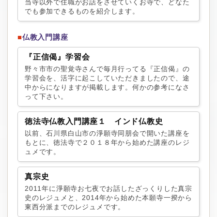
当寺以外で住職がお話をさせていくお寺で、どなた
でも参加できるものを紹介します。
■
仏教入門講座
『正信偈』学習会
野々市市の聖覚寺さんで毎月行ってる『正信偈』の
学習会を、活字に起こしていただきましたので、途
中からになりますが掲載します。何かの参考になさ
って下さい。
徳法寺仏教入門講座１ インド仏教史
以前、石川県白山市の淨願寺同朋会で開いた講座を
もとに、徳法寺で２０１８年から始めた講座のレジ
ュメです。
真宗史
2011年に淨願寺お七夜でお話したざっくりした真宗
史のレジュメと、2014年から始めた本願寺一揆から
東西分派までのレジュメです。