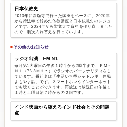
日本仏教史
2013年に淨願寺で行った講座をベースに、2020年
から徳法寺で始めた仏教講座２日本仏教史のレジュ
メです。2024年から聖覚寺で資料を作り直しました
ので、順次入れ替えを行っています。
■
その他のお知らせ
ラジオ出演 FM-N1
毎月第1火曜日の午後１時半から2時半まで、ＦＭ－
Ｎ１（76.3ＭＨｚ）でラジオのパーソナリティをし
ています。番組名は「生活いち番シャトル便 住職
よもやま話」です。スマートホンやインターネット
でも聴くことができます。再放送は放送日の午後１
１時と土曜日朝７時からの２回です。
インド映画から窺えるインド社会とその問題
点