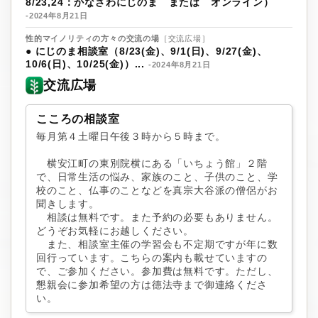
8/23,24：かなざわにじのま または オンライン）
-2024年8月21日
性的マイノリティの方々の交流の場
［交流広場］
●
にじのま相談室（8/23(金)、9/1(日)、9/27(金)、
10/6(日)、10/25(金)）...
-2024年8月21日
交流広場
こころの相談室
毎月第４土曜日午後３時から５時まで。
横安江町の東別院横にある「いちょう館」２階
で、日常生活の悩み、家族のこと、子供のこと、学
校のこと、仏事のことなどを真宗大谷派の僧侶がお
聞きします。
相談は無料です。また予約の必要もありません。
どうぞお気軽にお越しください。
また、相談室主催の学習会も不定期ですが年に数
回行っています。こちらの案内も載せていますの
で、ご参加ください。参加費は無料です。ただし、
懇親会に参加希望の方は德法寺まで御連絡くださ
い。